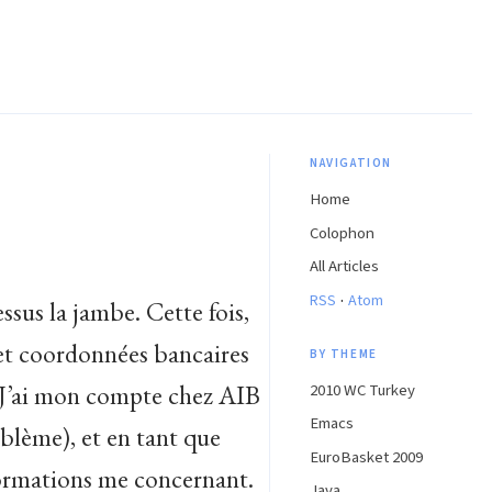
NAVIGATION
Home
Colophon
All Articles
·
RSS
Atom
ssus la jambe. Cette fois,
et coordonnées bancaires
BY THEME
s. J’ai mon compte chez AIB
2010 WC Turkey
Emacs
roblème), et en tant que
EuroBasket 2009
nformations me concernant.
Java