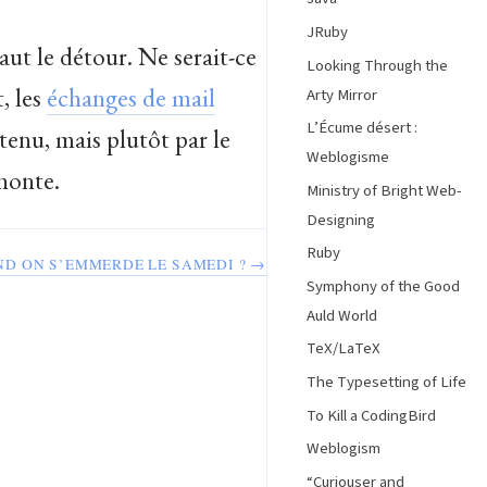
JRuby
t le détour. Ne serait-ce
Looking Through the
, les
échanges de mail
Arty Mirror
L’Écume désert :
enu, mais plutôt par le
Weblogisme
 honte.
Ministry of Bright Web-
Designing
Ruby
ND ON S’EMMERDE LE SAMEDI ? →
Symphony of the Good
Auld World
TeX/LaTeX
The Typesetting of Life
To Kill a CodingBird
Weblogism
“Curiouser and