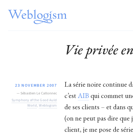
Vie privée e
La série noire continue d
23 NOVEMBER 2007
—
Sébastien Le Callonnec
c’est
AIB
qui commet une 
Symphony of the Good Auld
de ses clients – et dans 
World
,
Weblogism
(on ne peut pas dire que j’
client, je me pose de sér