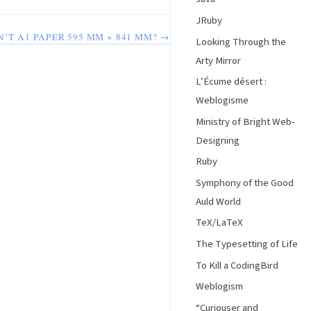
JRuby
’T A1 PAPER 595 MM × 841 MM? →
Looking Through the
Arty Mirror
L’Écume désert :
Weblogisme
Ministry of Bright Web-
Designing
Ruby
Symphony of the Good
Auld World
TeX/LaTeX
The Typesetting of Life
To Kill a CodingBird
Weblogism
“Curiouser and