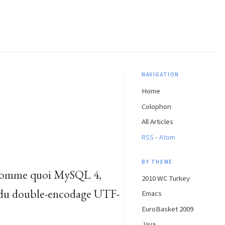
NAVIGATION
Home
Colophon
All Articles
·
RSS
Atom
BY THEME
ue comme quoi MySQL 4,
2010 WC Turkey
ter du double-encodage UTF-
Emacs
EuroBasket 2009
Java